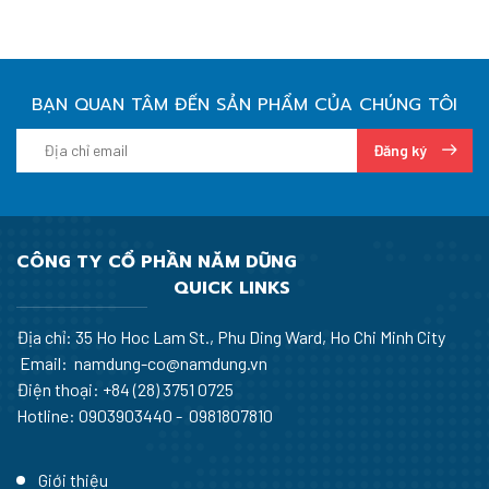
BẠN QUAN TÂM ĐẾN SẢN PHẨM CỦA CHÚNG TÔI
Đăng ký
CÔNG TY CỔ PHẦN NĂM DŨNG
QUICK LINKS
Địa chỉ: 35 Ho Hoc Lam St., Phu Ding Ward, Ho Chi Minh City
Email: namdung-co@namdung.vn
Điện thoại:
+84 (28) 3751 0725
Hotline: 0903903440 - 0981807810
Giới thiệu